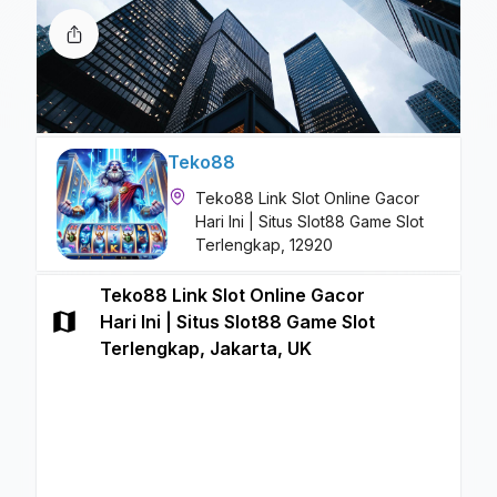
Teko88
Teko88 Link Slot Online Gacor
Hari Ini | Situs Slot88 Game Slot
Terlengkap, 12920
Teko88 Link Slot Online Gacor
Hari Ini | Situs Slot88 Game Slot
Terlengkap, Jakarta, UK