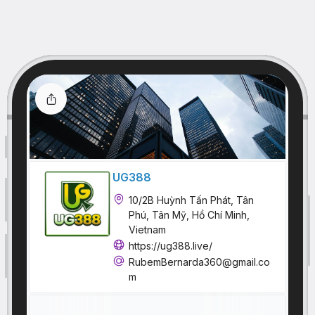
UG388
10/2B Huỳnh Tấn Phát, Tân
Phú, Tân Mỹ, Hồ Chí Minh,
Vietnam
https://ug388.live/
RubemBernarda360@gmail.co
m